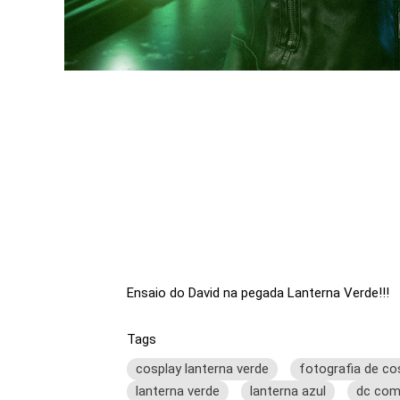
Ensaio do David na pegada Lanterna Verde!!!
Tags
cosplay lanterna verde
fotografia de co
lanterna verde
lanterna azul
dc com