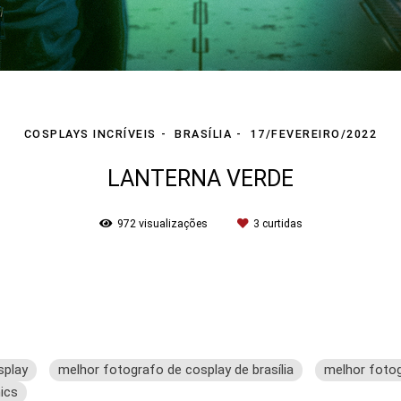
COSPLAYS INCRÍVEIS
BRASÍLIA
17/FEVEREIRO/2022
LANTERNA VERDE
972
visualizações
3
curtidas
splay
melhor fotografo de cosplay de brasília
melhor fotog
ics