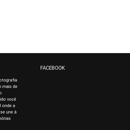
FACEBOOK
otografia
 mais de
o
ido você
l onde a
se une à
mórias