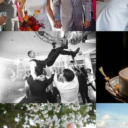
322
0
772
0