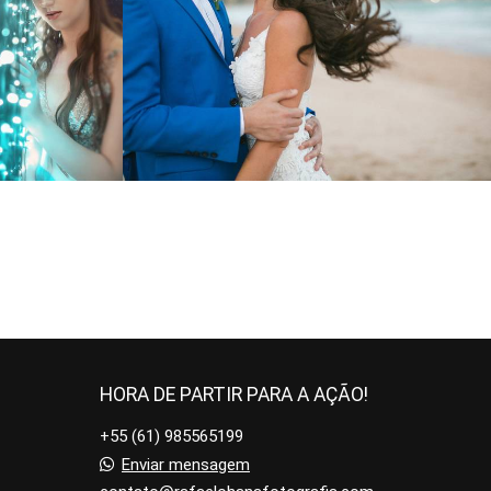
0
2574
149
HORA DE PARTIR PARA A AÇÃO!
+55 (61) 985565199
Enviar mensagem