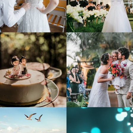
930
0
924
0
696
0
724
0