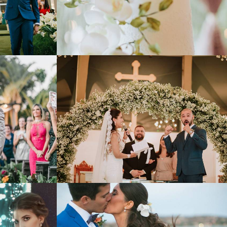
850
0
746
0