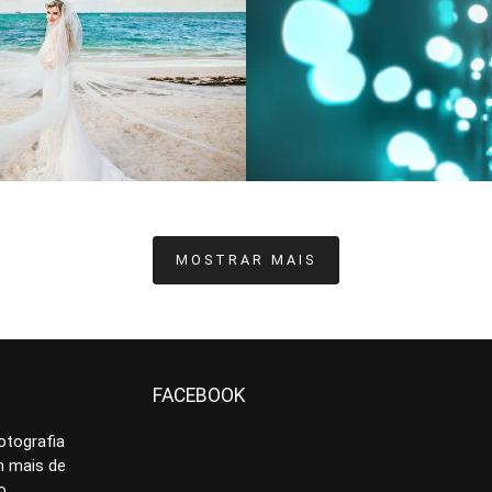
2713
2974
1
MOSTRAR MAIS
FACEBOOK
otografia
 mais de
o