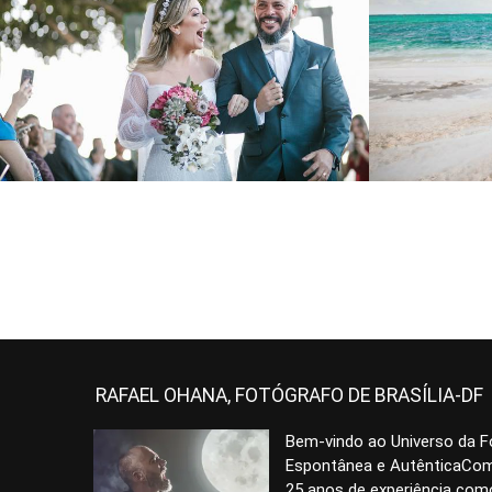
2660
6
RAFAEL OHANA, FOTÓGRAFO DE BRASÍLIA-DF
Bem-vindo ao Universo da F
Espontânea e AutênticaCom
25 anos de experiência com